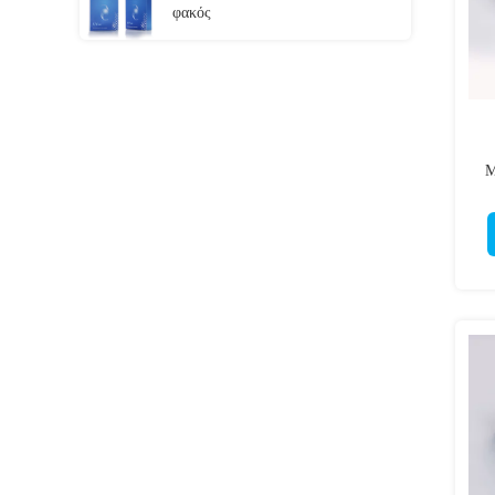
φακός
M