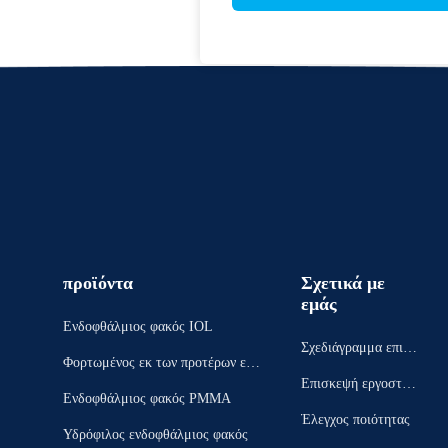
προϊόντα
Σχετικά με
εμάς
Ενδοφθάλμιος φακός IOL
Σχεδιάγραμμα επιχεί
Φορτωμένος εκ των προτέρων ενδ
ρησης
Επισκεψή εργοστασί
οφθάλμιος φακός
Ενδοφθάλμιος φακός PMMA
ου
Έλεγχος ποιότητας
Υδρόφιλος ενδοφθάλμιος φακός