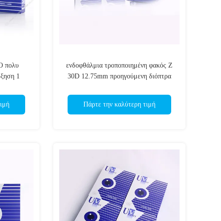
O πολυ
ενδοφθάλμια τροποποιημένη φακός Ζ
ύξηση 1
30D 12.75mm προηγούμενη διόπτρα
ών 0.5D
ενός κομματιού Iol αιθουσών
ιμή
Πάρτε την καλύτερη τιμή