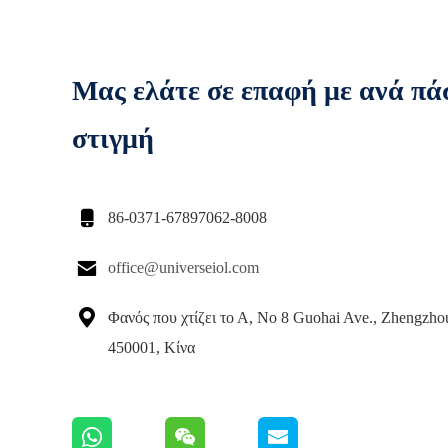
Μας ελάτε σε επαφή με ανά πά
στιγμή

86-0371-67897062-8008

office@universeiol.com

Φανός που χτίζει το Α, Νο 8 Guohai Ave., Zhengzho
450001, Κίνα