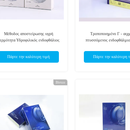
Μέθοδος αποστείρωσης υγρή
Τροποποιημένο Γ - αιχ
ερμότητα Υδροφιλικός ενδοφθάλιος
πτυσσόμενος ενδοφθάλμιο
φακός Αναθλαστικός δείκτης 1,47
Haptics
Συνολικό μήκος 12,75 mm για
Πάρτε την καλύτερη τιμή
Πάρτε την καλύτερη τ
χειρουργική επέμβαση καταρράκτη
οφθαλμού
Βίντεο