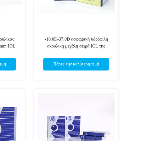
ρυλικός
-10.0D-37.0D ασφαιρική υδρόφιλη
75mm IOL
ακρυλική μεγάλη σειρά IOL της
δύναμης
ιμή
Πάρτε την καλύτερη τιμή