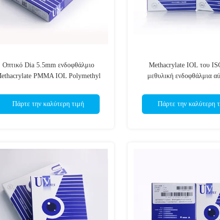
Οπτικό Dia 5.5mm ενδοφθάλμιο
Methacrylate IOL του IS
ethacrylate PMMA IOL Polymethyl
μεθυλική ενδοφθάλμια α
φακών PC156C55 PMMA
κομμάτι Iol διόπτρας φακ
Πάρτε την καλύτερη τιμή
Πάρτε την καλύτερη τ