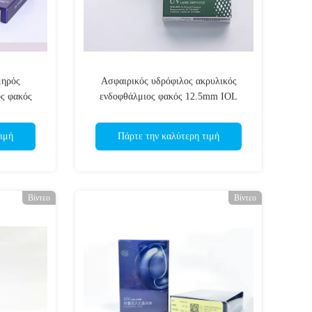
μηρός
Ασφαιρικός υδρόφιλος ακρυλικός
ς φακός
ενδοφθάλμιος φακός 12.5mm IOL
γενική διάμετρος
ιμή
Πάρτε την καλύτερη τιμή
Βίντεο
Βίντεο