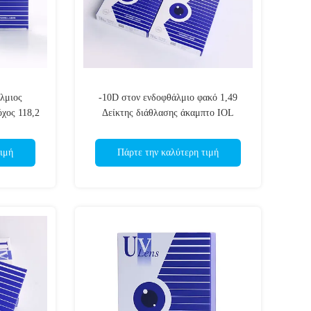
λμιος
-10D στον ενδοφθάλμιο φακό 1,49
χος 118,2
Δείκτης διάθλασης άκαμπτο IOL
διόπτρας IOL 32D
ιμή
Πάρτε την καλύτερη τιμή