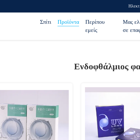
Ηλεκτ
Σπίτι
Προϊόντα
Περίπου
Μας ελ
εμείς
σε επα
Ενδοφθάλμιος φ