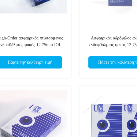
igh-Order ασφαιρικός πτυσσόμενος
Ασφαιρικός υδρόφιλος ακ
ενδοφθάλμιος φακός 12.75mm IOL
ενδοφθάλμιος φακός 12.
γενικό μήκος
γενική διάμετρος
Πάρτε την καλύτερη τιμή
Πάρτε την καλύτερη τ