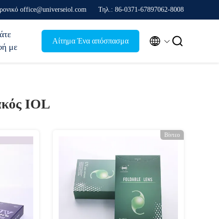
ρονικό office@universeiol.com
Τηλ.: 86-0371-67897062-8008
άτε


Αίτημα Ένα απόσπασμα
φή με
ακός IOL
Βίντεο