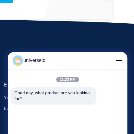
universeiol
11:23 PM
Εκδηλώσεις
Αίτημα Ένα
Good day, what product are you looking 
Υποθέσεις
for?
απόσπασμα
Τηλ.: 86-0371-67897062-8008
Ειδήσεις
Φαξ: 86-0371-63932765


