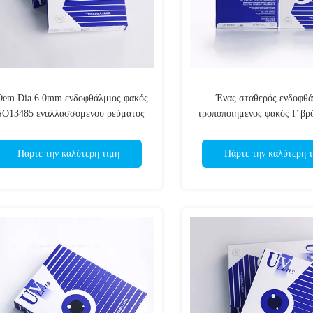
em Dia 6.0mm ενδοφθάλμιος φακός
Ένας σταθερός ενδοφθά
SO13485 εναλλασσόμενου ρεύματος
τροποποιημένος φακός Γ βρό
IOL
PMMA
Πάρτε την καλύτερη τιμή
Πάρτε την καλύτερη τ