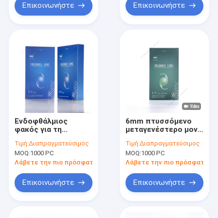
Επικοινωνήστε
Επικοινωνήστε
Ενδοφθάλμιος
6mm πτυσσόμενο
φακός για τη
μεταγενέστερο μονό
χειρουργική
κομμάτι σφαιρικό
Τιμή:
Διαπραγματεύσιμος
Τιμή:
Διαπραγματεύσιμος
επέμβαση
IOL φακών αιθουσών
MOQ:
1000 PC
MOQ:
1000 PC
καταρρακτών
ενδοφθάλμιο
Λάβετε την πιο πρόσφατη τιμή
Λάβετε την πιο πρόσφατη τι
Επικοινωνήστε
Επικοινωνήστε