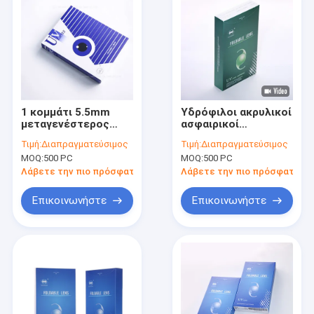
1 κομμάτι 5.5mm
Υδρόφιλοι ακρυλικοί
μεταγενέστερος
ασφαιρικοί
ενδοφθάλμιος
ενδοφθάλμιοι φακοί
Τιμή:
Διαπραγματεύσιμος
Τιμή:
Διαπραγματεύσιμος
φακός 0
6.0mm πτυσσόμενος
MOQ:
500 PC
MOQ:
500 PC
τοποθετώντας
φακός PC IOL
τρύπα PCIOL
Λάβετε την πιο πρόσφατη τιμή
Λάβετε την πιο πρόσφατη τι
αιθουσών
Επικοινωνήστε
Επικοινωνήστε
Σπίτι
Προϊόντα
Περίπου εμείς