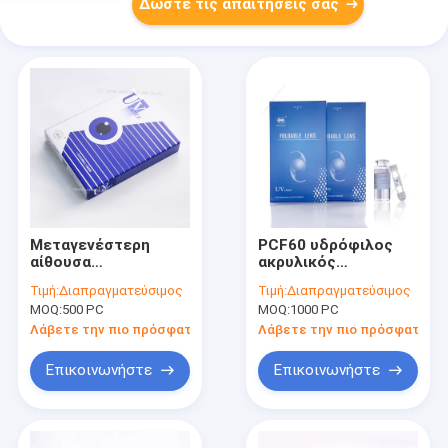
Δώστε τις απαιτήσεις σας
Μεταγενέστερη
PCF60 υδρόφιλος
αίθουσα
ακρυλικός
ενδοφθάλμιο
μεταγενέστερος
Τιμή:
Διαπραγματεύσιμος
Τιμή:
Διαπραγματεύσιμος
τροποποιημένο
ενδοφθάλμιος
MOQ:
500 PC
MOQ:
1000 PC
φακός Γ PMMA
φακός αιθουσών για
Monofocal Haptic
τη χειρουργική
Λάβετε την πιο πρόσφατη τιμή
Λάβετε την πιο πρόσφατη τι
επέμβαση
καταρρακτών
Επικοινωνήστε
Επικοινωνήστε