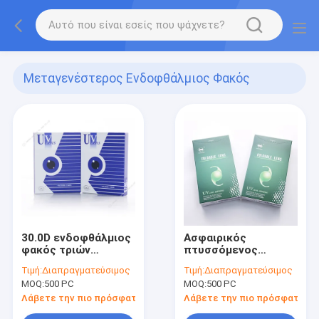
Μεταγενέστερος Ενδοφθάλμιος Φακός
Αιθουσών
(12)
30.0D ενδοφθάλμιος
Ασφαιρικός
φακός τριών
πτυσσόμενος
κομματιού
ενδοφθάλμιος
Τιμή:
Διαπραγματεύσιμος
Τιμή:
Διαπραγματεύσιμος
φακός
MOQ:
500 PC
MOQ:
500 PC
Λάβετε την πιο πρόσφατη τιμή
Λάβετε την πιο πρόσφατη τι