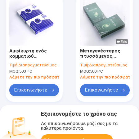
Αμφίκυρτη ενός
Μεταγενέστερος
κομματιού
πτυσσόμενος
Methacrylate PMMA
ενδοφθάλμιος
Τιμή:
Διαπραγματεύσιμος
Τιμή:
Διαπραγματεύσιμος
IOL Polymethyl
φακός ασφαιρικό
MOQ:
500 PC
MOQ:
500 PC
μεταγενέστερη
υδρόφιλο ακρυλικό
αίθουσα IOL
IOL αιθουσών
Λάβετε την πιο πρόσφατη τιμή
Λάβετε την πιο πρόσφατη τι
Επικοινωνήστε
Επικοινωνήστε
Εξοικονομήστε το χρόνο σας
Ας επικοινωνήσουμε μαζί σας με τα
καλύτερα προϊόντα.